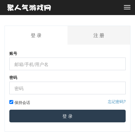
Togg
navi
登 录
注 册
账号
密码
忘记密码?
保持会话
登 录